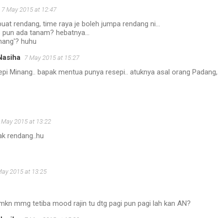
7 May 2015 at 12:47
uat rendang, time raya je boleh jumpa rendang ni...
 pun ada tanam? hebatnya...
nang'? huhu
Nasiha
7 May 2015 at 15:27
epi Minang.. bapak mentua punya resepi.. atuknya asal orang Padang
 May 2015 at 13:22
ak rendang..hu
May 2015 at 13:25
 mkn mmg tetiba mood rajin tu dtg pagi pun pagi lah kan AN?