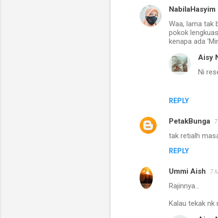
NabilaHasyim
Waa, lama tak b
pokok lengkuas
kenapa ada 'Mi
Aisy 
Ni res
REPLY
PetakBunga
7
tak retialh mas
REPLY
Ummi Aish
7 
Rajinnya...
Kalau tekak nk