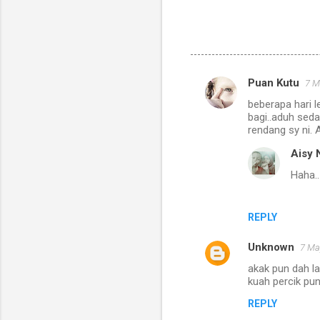
Puan Kutu
7 M
C
beberapa hari 
o
bagi..aduh seda
m
rendang sy ni. 
m
Aisy 
e
Haha..
n
t
REPLY
s
Unknown
7 Ma
akak pun dah la
kuah percik pun
REPLY