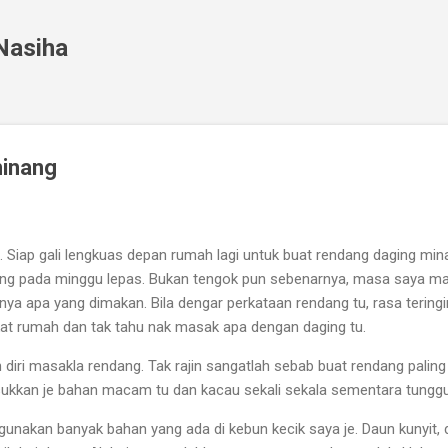
Skip to main content
 Nasiha
minang
 Siap gali lengkuas depan rumah lagi untuk buat rendang daging minan
g pada minggu lepas. Bukan tengok pun sebenarnya, masa saya ma
nya apa yang dimakan. Bila dengar perkataan rendang tu, rasa tering
at rumah dan tak tahu nak masak apa dengan daging tu.
n diri masakla rendang. Tak rajin sangatlah sebab buat rendang pali
sukkan je bahan macam tu dan kacau sekali sekala sementara tungg
unakan banyak bahan yang ada di kebun kecik saya je. Daun kunyit, dau