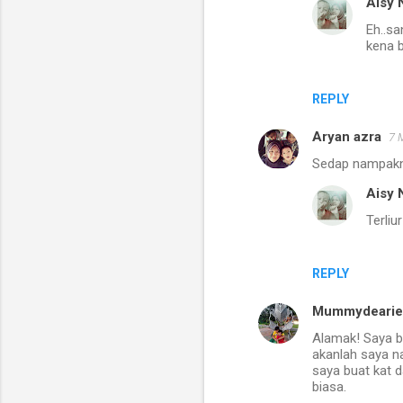
Aisy 
Eh..sa
kena b
REPLY
Aryan azra
7 
Sedap nampakny
Aisy 
Terliu
REPLY
Mummydearie
Alamak! Saya ba
akanlah saya n
saya buat kat d
biasa.