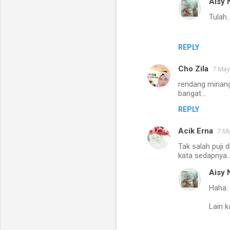
Aisy 
Tulah.
REPLY
Cho Zila
7 May
rendang minang
bangat...
REPLY
Acik Erna
7 Ma
Tak salah puji 
kata sedapnya.
Aisy 
Haha..
Lain k