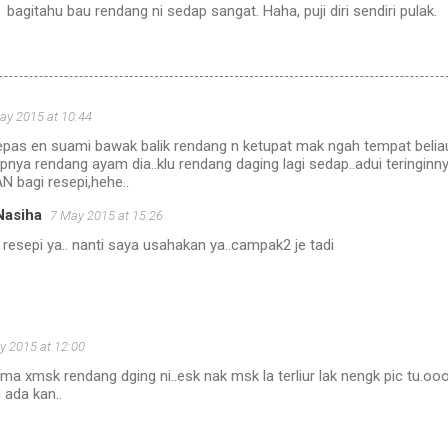
bagitahu bau rendang ni sedap sangat. Haha, puji diri sendiri pulak.
ay 2015 at 10:44
lepas en suami bawak balik rendang n ketupat mak ngah tempat belia
pnya rendang ayam dia..klu rendang daging lagi sedap..adui teringinn
AN bagi resepi,hehe..
Nasiha
7 May 2015 at 15:26
 resepi ya.. nanti saya usahakan ya..campak2 je tadi
y 2015 at 12:00
ma xmsk rendang dging ni..esk nak msk la terliur lak nengk pic tu.o
 ada kan..