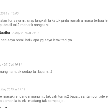
2015 at 16:00
-telan liur saya ni.. silap langkah la ketuk pintu rumah u masa terbau 
pi detail tak? menarik sangat ni.
Nasiha
7 May 2015 at 21:16
 nati saya recall balik apa yg saya letak tadi ya..
ay 2015 at 16:31
ng nampak sedap tu...laparrr...:)
 May 2015 at 17:11
e masak rendang minang ni.. tak yah tumis2 bagai.. santan pun xde er..
ila zaman la tu ek.. madang tak sempat je..