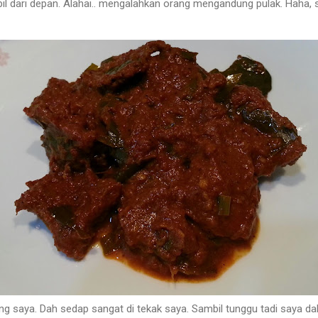
l dari depan. Alahai.. mengalahkan orang mengandung pulak. Haha, sek
ang saya. Dah sedap sangat di tekak saya. Sambil tunggu tadi saya d