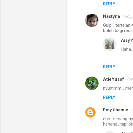
REPLY
Nastyna
7 May 
Gulp... tertelan
boleh bagi rese
Aisy 
Haha..
REPLY
AtieYusof
7 M
nyummm... mema
REPLY
Emy ilhamie
7
ehh.. senang ny
hehehe.. tapi b