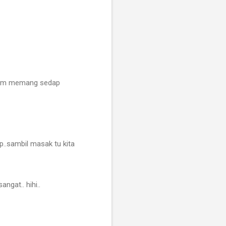
 ehm memang sedap
p..sambil masak tu kita
gat.. hihi..