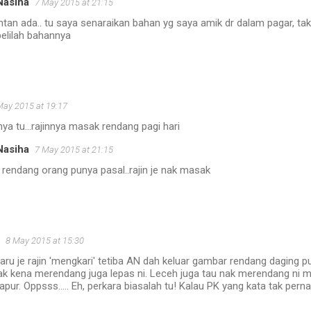
Nasiha
7 May 2015 at 21:15
ntan ada.. tu saya senaraikan bahan yg saya amik dr dalam pagar, tak b
elilah bahannya
May 2015 at 19:17
a tu...rajinnya masak rendang pagi hari
Nasiha
7 May 2015 at 21:15
r rendang orang punya pasal..rajin je nak masak
8 May 2015 at 15:30
ru je rajin 'mengkari' tetiba AN dah keluar gambar rendang daging pul
ak kena merendang juga lepas ni. Leceh juga tau nak merendang ni
apur. Oppsss..... Eh, perkara biasalah tu! Kalau PK yang kata tak perna