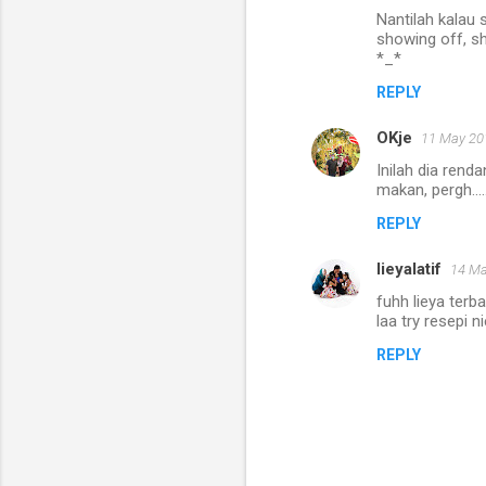
Nantilah kalau 
showing off, s
*_*
REPLY
OKje
11 May 201
Inilah dia ren
makan, pergh....
REPLY
lieyalatif
14 Ma
fuhh lieya terb
laa try resepi nie.
REPLY