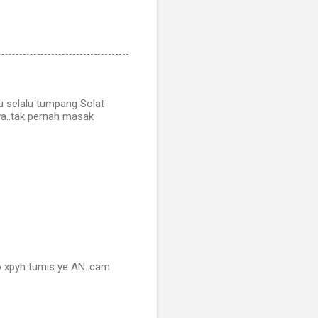
u selalu tumpang Solat
ya..tak pernah masak
oo xpyh tumis ye AN..cam