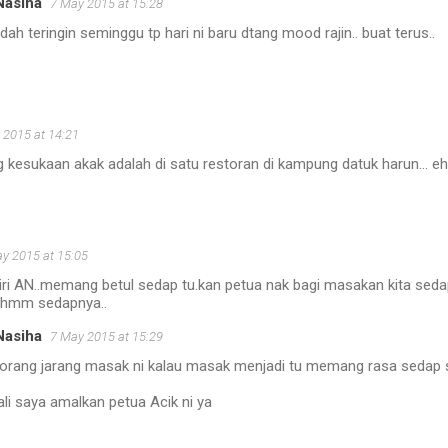
Nasiha
7 May 2015 at 15:28
.dah teringin seminggu tp hari ni baru dtang mood rajin.. buat terus..
 2015 at 14:21
 kesukaan akak adalah di satu restoran di kampung datuk harun...
y 2015 at 15:05
diri AN..memang betul sedap tu.kan petua nak bagi masakan kita seda
.hmm sedapnya..
Nasiha
7 May 2015 at 15:29
orang jarang masak ni kalau masak menjadi tu memang rasa sedap san
ali saya amalkan petua Acik ni ya