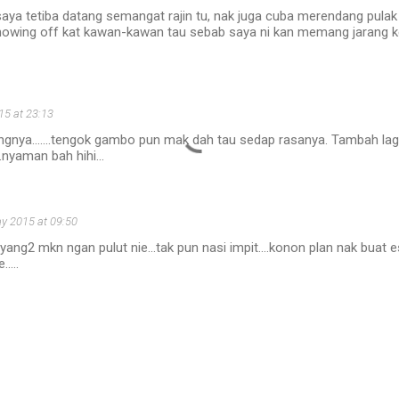
saya tetiba datang semangat rajin tu, nak juga cuba merendang pulak
howing off kat kawan-kawan tau sebab saya ni kan memang jarang ke
5 at 23:13
dangnya.......tengok gambo pun mak dah tau sedap rasanya. Tambah la
.nyaman bah hihi...
y 2015 at 09:50
ayang2 mkn ngan pulut nie...tak pun nasi impit....konon plan nak buat 
....