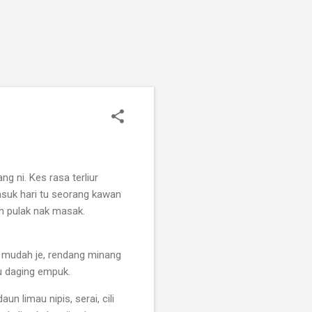
g ni. Kes rasa terliur
suk hari tu seorang kawan
in pulak nak masak.
ng mudah je, rendang minang
u daging empuk.
n limau nipis, serai, cili