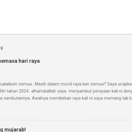
og
semasa hari raya
alaikum semua.. Masih dalam mood raya kan semua? Saya ucapka
lfitri tahun 2024.. alhamdulillah saya menyambut perayaan kali ni d
a sambutannya. Awalnya memikirkan raya kali ni saya memang tak ber
ng raya. Konon sedihnya kali ni beraya sebagai yatim piatu. Bulan puas
enuh kerinduan kepada arwah terutamanya mak. Saya teringat kalau 
selalunya mak akan menelefon bertanya apa menu saya masak atau b
k berapa sihat pun dia mitak kakak telefon untuk tanya apa menu sa
g mujarab!