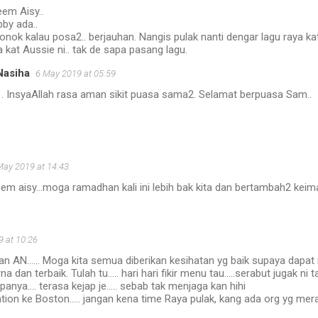
em Aisy..
bby ada..
ronok kalau posa2.. berjauhan. Nangis pulak nanti dengar lagu raya k
a kat Aussie ni.. tak de sapa pasang lagu.
Nasiha
6 May 2019 at 05:59
. . InsyaAllah rasa aman sikit puasa sama2. Selamat berpuasa Sam..
May 2019 at 14:43
m aisy...moga ramadhan kali ini lebih bak kita dan bertambah2 keim
 at 10:26
 AN...... Moga kita semua diberikan kesihatan yg baik supaya dapat 
dan terbaik. Tulah tu..... hari hari fikir menu tau.....serabut jugak ni
upanya.... terasa kejap je..... sebab tak menjaga kan hihi
ion ke Boston..... jangan kena time Raya pulak, kang ada org yg mer