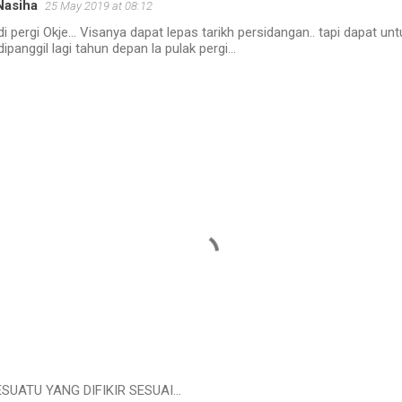
Nasiha
25 May 2019 at 08:12
di pergi Okje... Visanya dapat lepas tarikh persidangan.. tapi dapat untu
dipanggil lagi tahun depan la pulak pergi...
UATU YANG DIFIKIR SESUAI...