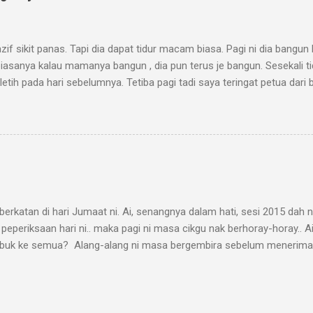
 saya akan ditiru oleh mak atau kakak pada hari berikutnya. namun, t
 sebegitu. Al fatihah kepada ahli keluarga kita yang telah meninggal
 sana dan ditempatkan di kalangan orang beriman. Walau apa pun, akhi
sikit panas. Tapi dia dapat tidur macam biasa. Pagi ni dia bangun 
biasanya kalau mamanya bangun , dia pun terus je bangun. Sesekali t
 letih pada hari sebelumnya. Tetiba pagi tadi saya teringat petua dari 
 air asam jawa. Kemudian, apa lagi, saya tanggalkan baju dan seluar
air asam jawa tu ke seluruh kepala dan badan dia. Alang-alang nak m
ir asam jawa tu, kemudian lepas 15 minit baru saya mandikan Nazif.
 asam jawa dapat serap kepanasan dalam badan. Korang pun cubalah 
ah dapat tolong turunkan suhu dengan cepat.. Tadi, saya periksa suhu b
anas...
erkatan di hari Jumaat ni. Ai, senangnya dalam hati, sesi 2015 dah 
peperiksaan hari ni.. maka pagi ni masa cikgu nak berhoray-horay.. Ai
ibuk ke semua? Alang-alang ni masa bergembira sebelum menerima
an, semalam saya minta suami muat turun cerita Hindustan. Dah lama
n ni sebenarnya. Kesnya, semalam masa saya dan rakan-rakan buat k
ja guru, kami buat kerja sambil mengimbau kenangan lalu. Kebetulan ma
akan pasang radio. Channel lupalah namanya, tapi langsung tak ada 