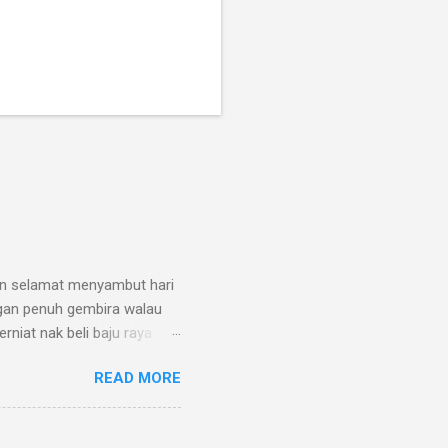
n selamat menyambut hari
engan penuh gembira walau
niat nak beli baju raya
a pun kali ni saya lalui
READ MORE
biasanya pada bulan
eli untuk berbuka. Di saat
ya hari tersebut. Kadang