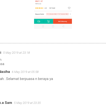
i
5 May 2019 at 23:18
n
asa
Nasiha
6 May 2019 at 05:58
ah. .Selamat berpuasa n beraya ya
.k.a Sam
5 May 2019 at 23:35