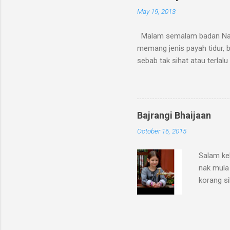
kala menu
May 19, 2013
panggilan
tenang di
Malam semalam badan Nazif 
memang jenis payah tidur, 
sebab tak sihat atau terlalu
saya bancuh semanguk kecil
je. Kemudian saya lumurkan 
comot pun. Biarkan kering a
dah tak panas lagi. Memang
Bajrangi Bhaijaan
panas badan ye, in shaa All
October 16, 2015
Legalah mama ye, adik tak p
Salam keb
nak mula 
korang s
pepeiksa
hindusta
bilik ker
seorang r