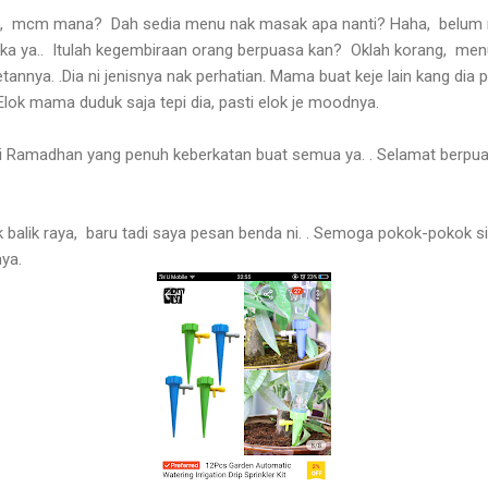
ng, mcm mana? Dah sedia menu nak masak apa nanti? Haha, belum m
 ya.. Itulah kegembiraan orang berpuasa kan? Oklah korang, menuli
annya. .Dia ni jenisnya nak perhatian. Mama buat keje lain kang dia 
 Elok mama duduk saja tepi dia, pasti elok je moodnya.
i Ramadhan yang penuh keberkatan buat semua ya. . Selamat berpua
balik raya, baru tadi saya pesan benda ni. . Semoga pokok-pokok sih
aya.