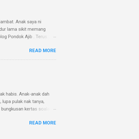
ahun ni tak dapat lagi
kan kita , moga roh mereka
rnya saya beli juga...
lambat. Anak saya ni
idur lama sikit memang
blog Pondok Ajib . Terus
 Nazif, tinggalkan pampers
READ MORE
andikan dia nanti, tak pe
 Alhamdulillah, badannya
petua ni kalau anak kecil
adan dia, 36.1 je...
nak habis. Anak-anak dah
, lupa pulak nak tanya,
 bungkusan kertas soalan
 betul tak tengok filem
READ MORE
erja-kerja pengurusan di
sa buat kerja tu, salah
iklan sepanjang dua jam