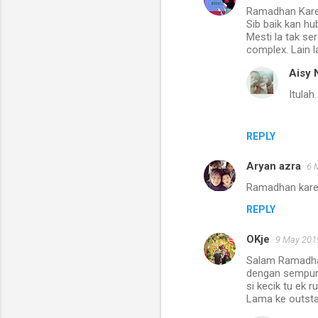
Ramadhan Kare
Sib baik kan hu
Mesti la tak se
complex. Lain l
Aisy 
Itulah
REPLY
Aryan azra
6 
Ramadhan karee
REPLY
OKje
9 May 2019
Salam Ramadhan
dengan sempurna 
si kecik tu ek r
Lama ke outstat