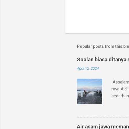
P
o
s
t
a
C
o
m
m
Popular posts from this bl
e
n
t
Soalan biasa ditanya 
April 12, 2024
Assalamu
raya Aidi
sederhan
atau tudu
dengan p
Ramadan 
mak dh ta
Air asam jawa meman