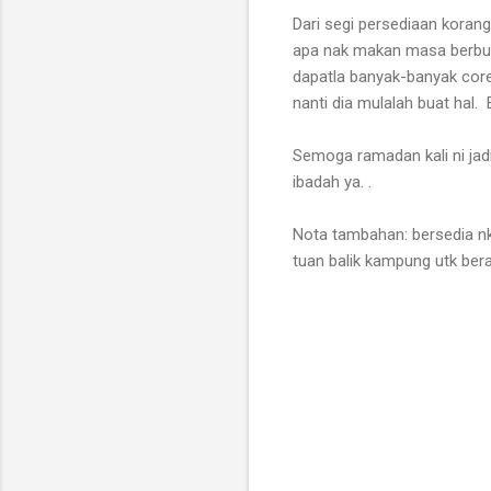
Dari segi persediaan kora
apa nak makan masa berbuka
dapatla banyak-banyak coret
nanti dia mulalah buat hal.
Semoga ramadan kali ni jad
ibadah ya. .
Nota tambahan: bersedia nk 
tuan balik kampung utk ber