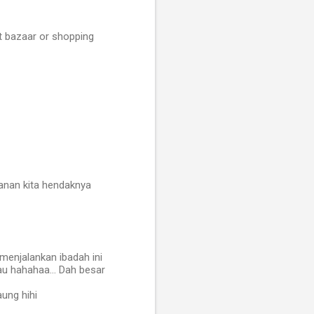
at bazaar or shopping
anan kita hendaknya
menjalankan ibadah ini
 tau hahahaa... Dah besar
aung hihi