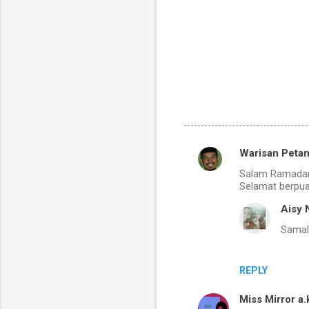
Warisan Petan
C
Salam Ramada
o
Selamat berpu
m
Aisy 
m
Samal
e
n
REPLY
t
s
Miss Mirror a